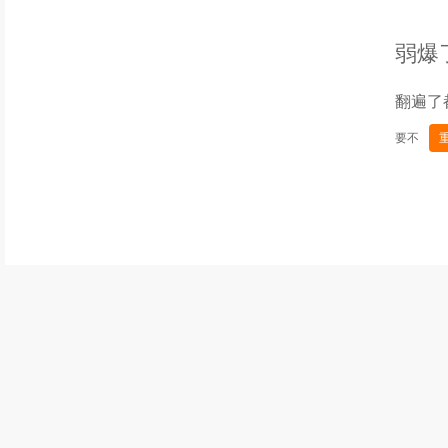
弱爆
翻遍了
要不