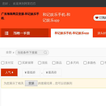
您好，
欢迎来到阿里巴巴
广东海珠网店货源-和记娱乐手
和记娱乐手机-和
订阅
机
记娱乐app
和记娱乐手机-和记娱乐app
源头好
全部
支付宝
买家保障
混批
新品
多尺码
多颜色
人气
¥
¥
-
为您展示了相关
的搜索结果，您可以切换到
货源