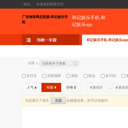
您好，
欢迎来到阿里巴巴
广东海珠网店货源-和记娱乐手
和记娱乐手机-和
机
记娱乐app
和记娱乐手机-和记娱乐app
全部
支付宝
买家保障
混批
新品
多尺码
人气
销量
价格
¥
¥
-
为您展示了相关
的搜索结果，您可以切换到
货源