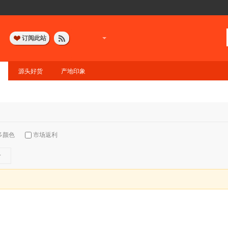
订阅此站
源头好货
产地印象
多颜色
市场返利