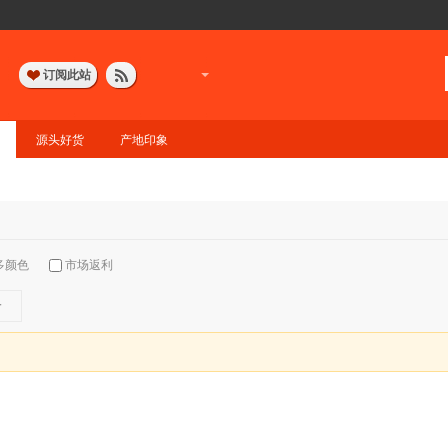
订阅此站
源头好货
产地印象
多颜色
市场返利