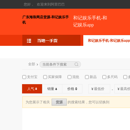
您好，
欢迎来到阿里巴巴
广东海珠网店货源-和记娱乐手
和记娱乐手机-和
机
记娱乐app
和记娱乐手机-和记娱乐app
全部
支付宝
买家保障
混批
新品
多尺码
人气
销量
价格
¥
¥
-
为您展示了相关
的搜索结果，您可以切换到
货源