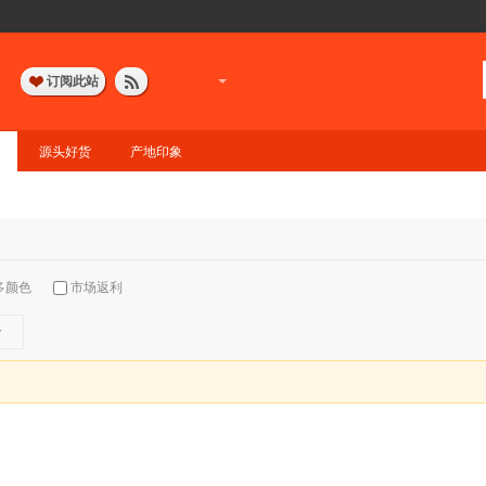
订阅此站
源头好货
产地印象
多颜色
市场返利