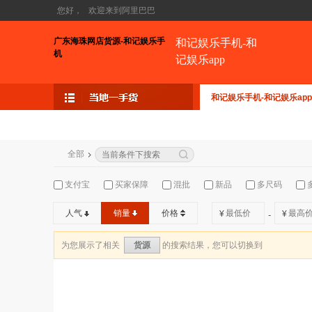
您好，
欢迎来到阿里巴巴
广东海珠网店货源-和记娱乐手
和记娱乐手机-和
机
记娱乐app
和记娱乐手机-和记娱乐app
全部
支付宝
买家保障
混批
新品
多尺码
人气
销量
价格
¥
¥
-
为您展示了相关
的搜索结果，您可以切换到
货源