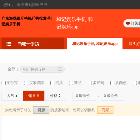
您好，
欢迎来到阿里巴巴
广东海珠锟斤拷锟斤拷批发-和
和记娱乐手机-和
订阅
记娱乐手机
记娱乐app
和记娱乐手机-和记娱乐app
源头好
全部
支付宝
买家保障
混批
新品
多尺码
多颜色
人气
销量
价格
¥
¥
-
为您展示了相关
的搜索结果，您可以切换到
货源
商家