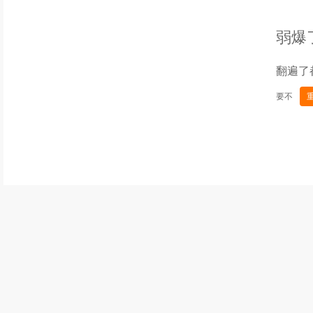
弱爆
翻遍了
要不